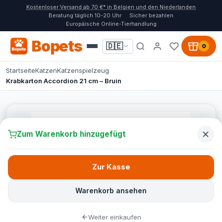
Kostenloser Versand ab 70 €* in Belgien und den Niederlanden
Beratung täglich 10-20 Uhr
Sicher bezahlen
Europäische Online-Tierhandlung
Bopets
🇩🇪
0
Startseite
Katzen
Katzenspielzeug
Krabkarton Accordion 21 cm – Bruin
Zum Warenkorb hinzugefügt
Zur Kasse
Warenkorb ansehen
Weiter einkaufen