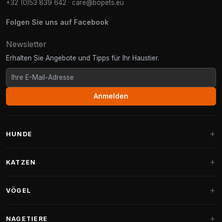
+32 (0)53 839 642
·
care@bopets.eu
Folgen Sie uns auf Facebook
Newsletter
Erhalten Sie Angebote und Tipps für Ihr Haustier.
Anmelden
HUNDE
Hundebetten
KATZEN
Hundekissen
Kratzbäume
VÖGEL
Fantail Hundebetten
Kratzbaum für große Katzen
Hundefutter
Sittiche
NAGETIERE