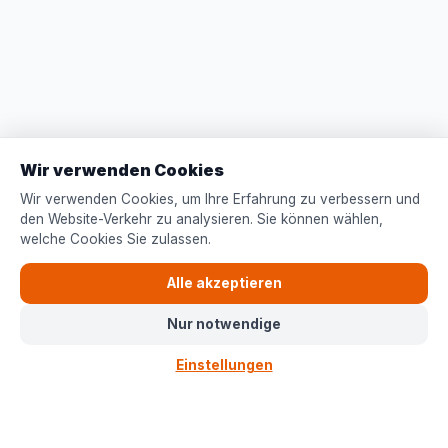
Wir verwenden Cookies
Wir verwenden Cookies, um Ihre Erfahrung zu verbessern und
den Website-Verkehr zu analysieren. Sie können wählen,
welche Cookies Sie zulassen.
B
opets
Alle akzeptieren
Bopets, Herman Johan
Nur notwendige
Stationsstraat 157, 9450 Haaltert
BTW: BE 0760.058.346
Einstellungen
+32 (0)53 839 642
·
care@bopets.eu
Folgen Sie uns auf Facebook