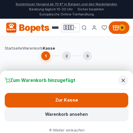
Kostenloser Versand ab 70 €* in Belgien und den Niederlanden
Beratung täglich 10-20 Uhr
Sicher bezahlen
Europäische Online-Tierhandlung
Bopets
🇩🇪
0
Startseite
Warenkorb
Kasse
1
2
3
Sicher bezahlen
SSL-gesichert
14 Tage Rückgaberecht
Zum Warenkorb hinzugefügt
Zur Kasse
Warenkorb ansehen
Ihr Warenkorb ist leer
Weiter einkaufen