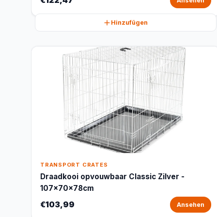
€122,47
Ansehen
Hinzufügen
TRANSPORT CRATES
Draadkooi opvouwbaar Classic Zilver -
107x70x78cm
€103,99
Ansehen