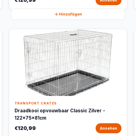
€120,99
Ansehen
Hinzufügen
TRANSPORT CRATES
Draadkooi opvouwbaar Classic Zilver -
122x75x81cm
€120,99
Ansehen