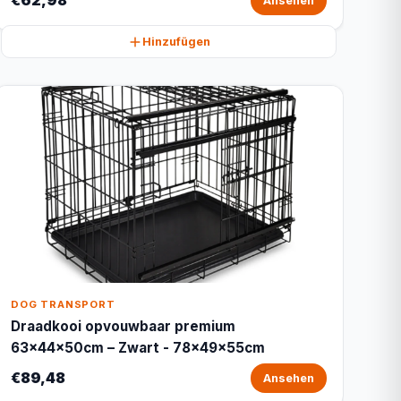
€62,98
Ansehen
Hinzufügen
DOG TRANSPORT
Draadkooi opvouwbaar premium
63x44x50cm – Zwart - 78x49x55cm
€89,48
Ansehen