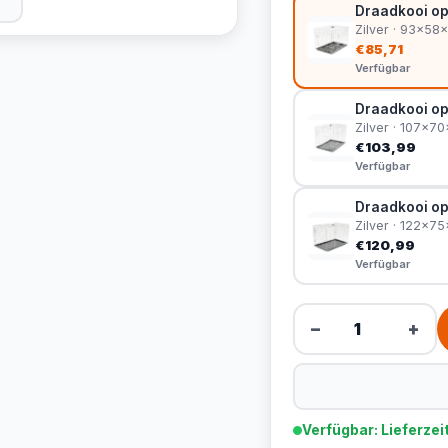
Draadkooi op
Zilver · 93x5
€85,71
Verfügbar
Draadkooi op
Zilver · 107x7
€103,99
Verfügbar
Draadkooi op
Zilver · 122x7
€120,99
Verfügbar
−
+
Verfügbar: Lieferzei