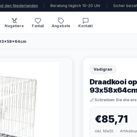
und den Niederlanden
|
Beratung täglich 10-20 Uhr
|
Sicher beza
Nagetiere
Fantail
Angebote
Kontakt
- 93x58x64cm
Vadigran
Draadkooi op
93x58x64c
Schreiben Sie die er
€85,71
inkl. MwSt. · Artikel