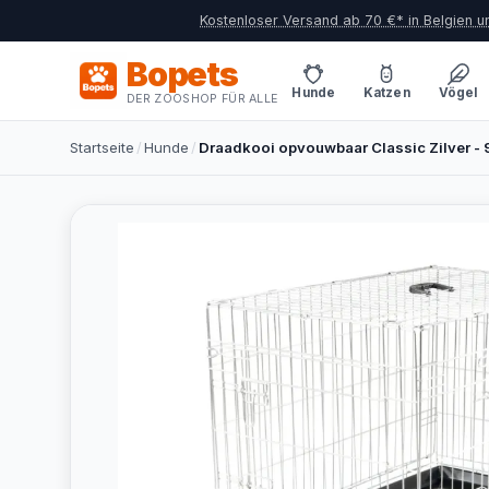
Kostenloser Versand ab 70 €* in Belgien 
Bopets
Hunde
Katzen
Vögel
DER ZOOSHOP FÜR ALLE
Startseite
/
Hunde
/
Draadkooi opvouwbaar Classic Zilver 