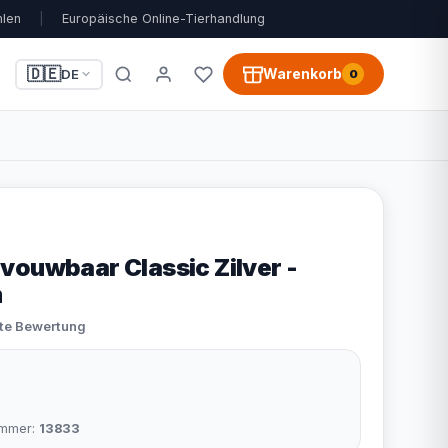
hlen
|
Europäische Online-Tierhandlung
🇩🇪
Warenkorb
DE
0
vouwbaar Classic Zilver -
m
ste Bewertung
nummer:
13833