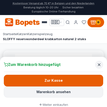
Kostenloser Versand ab 70 €* in Belgien und den Niederlanden
Beratung täglich 10-20 Uhr
Sicher bezahlen
Europäische Online-Tierhandlung
Bopets
🇩🇪
0
Startseite
Katzen
Katzenspielzeug
SLOFFY reserveonderdeel krabkarton naturel 2 stuks
Zum Warenkorb hinzugefügt
Zur Kasse
Warenkorb ansehen
Weiter einkaufen