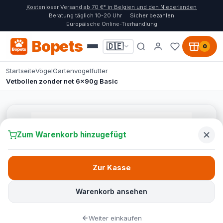
Kostenloser Versand ab 70 €* in Belgien und den Niederlanden
Beratung täglich 10-20 Uhr
Sicher bezahlen
Europäische Online-Tierhandlung
Bopets
🇩🇪
0
Startseite
Vögel
Gartenvogelfutter
Vetbollen zonder net 6x90g Basic
Zum Warenkorb hinzugefügt
Zur Kasse
Warenkorb ansehen
Weiter einkaufen