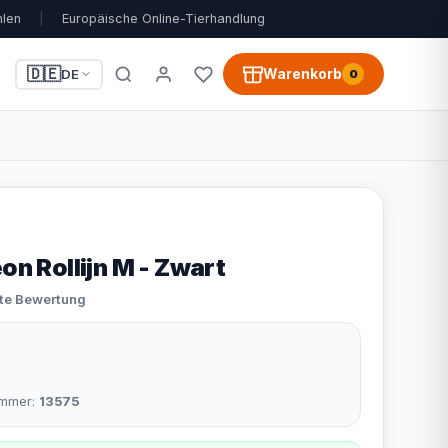
hlen
|
Europäische Online-Tierhandlung
🇩🇪
Warenkorb
DE
0
eon Rollijn M - Zwart
ste Bewertung
nummer:
13575