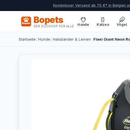
Kostenloser Versand ab 70 €* in Belgien 
Bopets
Hunde
Katzen
Vögel
DER ZOOSHOP FÜR ALLE
Startseite
/
Hunde
/
Halsbänder & Leinen
/
Flexi Giant Neon Ro