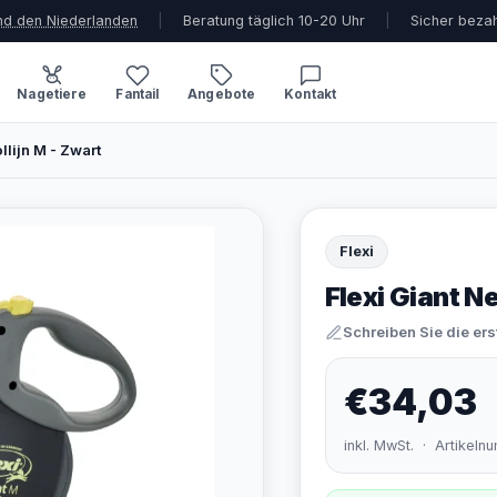
und den Niederlanden
|
Beratung täglich 10-20 Uhr
|
Sicher beza
Nagetiere
Fantail
Angebote
Kontakt
llijn M - Zwart
Flexi
Flexi Giant N
Schreiben Sie die er
€34,03
inkl. MwSt. · Artikel