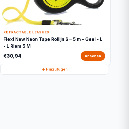
RETRACTABLE LEASHES
Flexi New Neon Tape Rollijn S – 5 m - Geel - L
- L Riem 5 M
€30,94
Ansehen
Hinzufügen