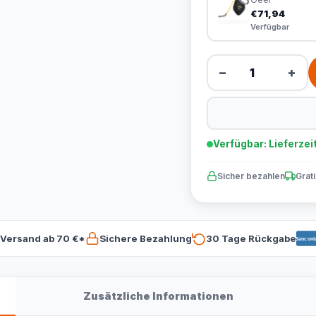
€71,94
Verfügbar
−
+
Verfügbar: Lieferzei
Sicher bezahlen
Grat
 Versand ab 70 €*
Sichere Bezahlung
30 Tage Rückgabe
Bancont
Zusätzliche Informationen