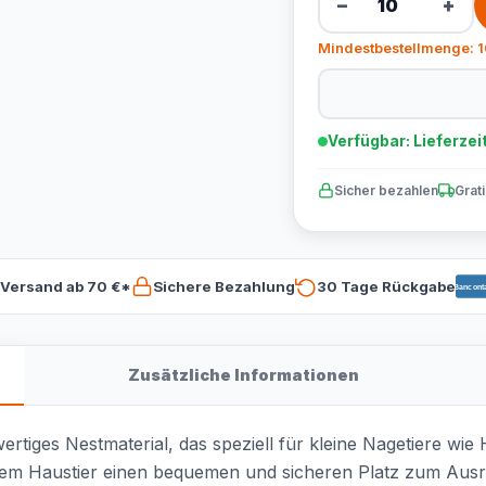
−
+
Mindestbestellmenge: 1
Verfügbar: Lieferzei
Sicher bezahlen
Grat
 Versand ab 70 €*
Sichere Bezahlung
30 Tage Rückgabe
Bancont
Zusätzliche Informationen
ertiges Nestmaterial, das speziell für kleine Nagetiere wie
hrem Haustier einen bequemen und sicheren Platz zum Ausr