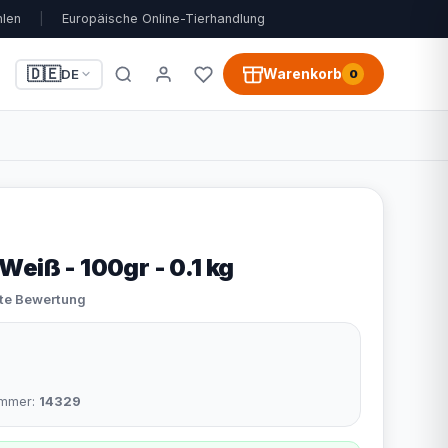
hlen
|
Europäische Online-Tierhandlung
🇩🇪
Warenkorb
DE
0
eiß - 100gr - 0.1 kg
ste Bewertung
nummer:
14329