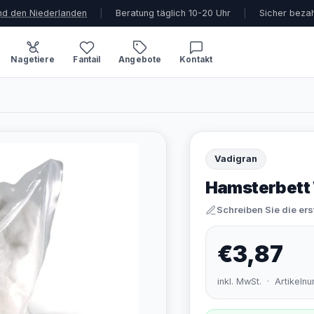
und den Niederlanden
|
Beratung täglich 10-20 Uhr
|
Sicher beza
Nagetiere
Fantail
Angebote
Kontakt
Vadigran
Hamsterbett W
Schreiben Sie die er
€3,87
inkl. MwSt. · Artikel