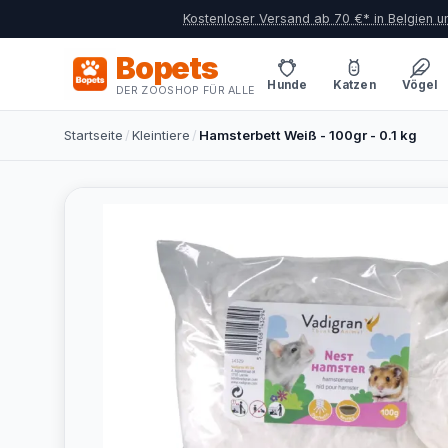
Kostenloser Versand ab 70 €* in Belgien 
Bopets
Hunde
Katzen
Vögel
DER ZOOSHOP FÜR ALLE
Startseite
/
Kleintiere
/
Hamsterbett Weiß - 100gr - 0.1 kg