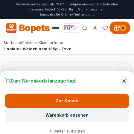
Kostenloser Versand ab 70 €* in Belgien und den Niederlanden
Beratung täglich 10-20 Uhr
Sicher bezahlen
Europäische Online-Tierhandlung
Bopets
🇩🇪
0
Startseite
Kleintiere
Kleintierfutter
Hooiklok Weidebloem 125g – Esve
Zum Warenkorb hinzugefügt
Zur Kasse
Warenkorb ansehen
Weiter einkaufen