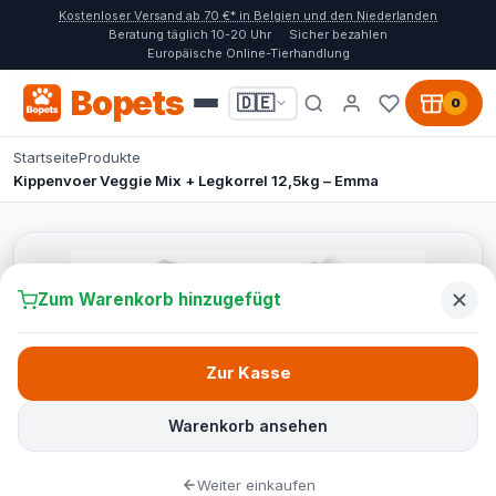
Kostenloser Versand ab 70 €* in Belgien und den Niederlanden
Beratung täglich 10-20 Uhr
Sicher bezahlen
Europäische Online-Tierhandlung
Bopets
🇩🇪
0
Startseite
Produkte
Kippenvoer Veggie Mix + Legkorrel 12,5kg – Emma
Zum Warenkorb hinzugefügt
Zur Kasse
Warenkorb ansehen
Weiter einkaufen