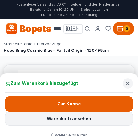
Kostenloser Versand ab 70 €* in Belgien und den Niederlanden
Beratung täglich 10-20 Uhr
Sicher bezahlen
Europäische Online-Tierhandlung
Bopets
🇩🇪
0
Startseite
Fantail
Ersatzbezüge
Hoes Snug Cosmic Blue – Fantail Origin - 120x95cm
Zum Warenkorb hinzugefügt
Zur Kasse
Warenkorb ansehen
Weiter einkaufen