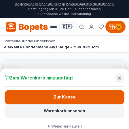
Kostenloser Versand ab 70 €* in Belgien und den Niederlanden
Beratung täglich 10-20 Uhr
Sicher bezahlen
Europäische Online-Tierhandlung
Bopets
🇩🇪
0
Startseite
Hunde
Hundekissen
Vierkante Hondenmand Alys Beige - 75x60x23cm
Zum Warenkorb hinzugefügt
Zur Kasse
Warenkorb ansehen
Weiter einkaufen