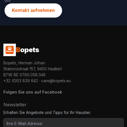
Uhr.
Kontakt aufnehmen
B
opets
Bopets, Herman Johan
Stationsstraat 157, 9450 Haaltert
BTW: BE 0760.058.346
+32 (0)53 839 642
·
care@bopets.eu
Folgen Sie uns auf Facebook
Newsletter
Erhalten Sie Angebote und Tipps für Ihr Haustier.