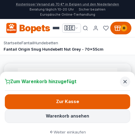
Kostenloser Versand ab 70 €* in Belgien und den Niederlanden
Beratung täglich 10-20 Uhr
Sicher bezahlen
Europäische Online-Tierhandlung
Bopets
🇩🇪
0
Startseite
Fantail
Hundebetten
Fantail Origin Snug Hundebett Nut Grey - 70x55cm
Zum Warenkorb hinzugefügt
Zur Kasse
Warenkorb ansehen
Weiter einkaufen