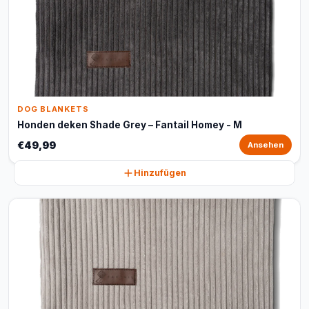
DOG BLANKETS
Honden deken Shade Grey – Fantail Homey - M
€49,99
Ansehen
Hinzufügen