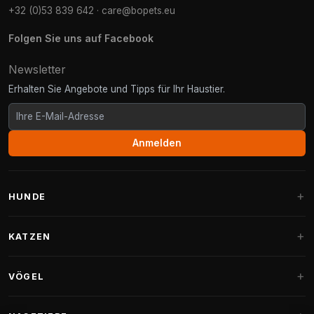
+32 (0)53 839 642
·
care@bopets.eu
Folgen Sie uns auf Facebook
Newsletter
Erhalten Sie Angebote und Tipps für Ihr Haustier.
Anmelden
HUNDE
Hundebetten
KATZEN
Hundekissen
Kratzbäume
VÖGEL
Fantail Hundebetten
Kratzbaum für große Katzen
Hundefutter
Sittiche