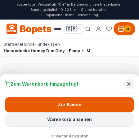
Kostenloser Versand ab 70 €* in Belgien und den Niederlanden
Beratung täglich 10-20 Uhr
Sicher bezahlen
Europäische Online-Tierhandlung
Bopets
🇩🇪
0
Startseite
Hunde
Hundekissen
Hundedecke Homey Dim Grey – Fantail - M
Zum Warenkorb hinzugefügt
Zur Kasse
Warenkorb ansehen
Weiter einkaufen