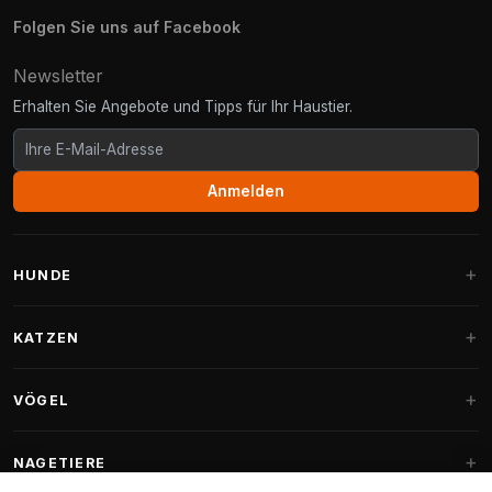
Folgen Sie uns auf Facebook
Newsletter
Erhalten Sie Angebote und Tipps für Ihr Haustier.
Anmelden
HUNDE
Hundebetten
KATZEN
Hundekissen
Kratzbäume
VÖGEL
Fantail Hundebetten
Kratzbaum für große Katzen
Hundefutter
Sittiche
NAGETIERE
Kratzbäume für Maine Coon
Hundeleckerlis & Snacks