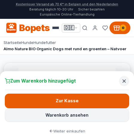
Kostenloser Versand ab 70 €* in Belgien und den Niederlanden
Beratung täglich 10-20 Uhr
Sicher bezahlen
Europäische Online-Tierhandlung
Bopets
🇩🇪
0
Startseite
Hunde
Hundefutter
Almo Nature BIO Organic Dogs met rund en groenten – Natvoer
Zum Warenkorb hinzugefügt
Zur Kasse
Warenkorb ansehen
Weiter einkaufen