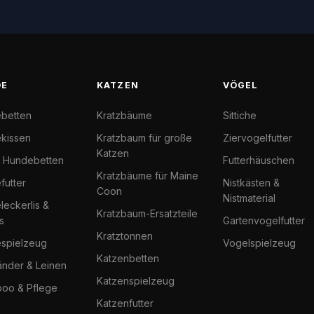
DE
KATZEN
VÖGEL
betten
Kratzbäume
Sittiche
kissen
Kratzbaum für große
Ziervogelfutter
Katzen
l Hundebetten
Futterhäuschen
Kratzbäume für Maine
futter
Nistkästen &
Coon
Nistmaterial
eckerlis &
Kratzbaum-Ersatzteile
s
Gartenvogelfutter
Kratztonnen
spielzeug
Vogelspielzeug
Katzenbetten
änder & Leinen
Katzenspielzeug
oo & Pflege
Katzenfutter