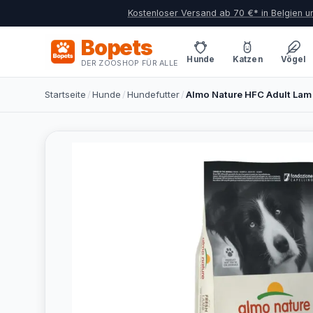
Kostenloser Versand ab 70 €* in Belgien 
Bopets
Hunde
Katzen
Vögel
DER ZOOSHOP FÜR ALLE
Startseite
/
Hunde
/
Hundefutter
/
Almo Nature HFC Adult Lam 