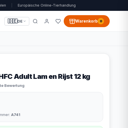
hlen
|
Europäische Online-Tierhandlung
🇩🇪
Warenkorb
DE
0
FC Adult Lam en Rijst 12 kg
ste Bewertung
nummer:
A741