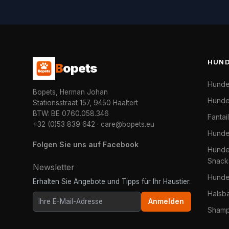
HUN
B
opets
Hunde
Bopets, Herman Johan
Hunde
Stationsstraat 157, 9450 Haaltert
BTW: BE 0760.058.346
Fantai
+32 (0)53 839 642
·
care@bopets.eu
Hunde
Folgen Sie uns auf Facebook
Hundel
Snack
Newsletter
Hunde
Erhalten Sie Angebote und Tipps für Ihr Haustier.
Halsb
Anmelden
Shamp