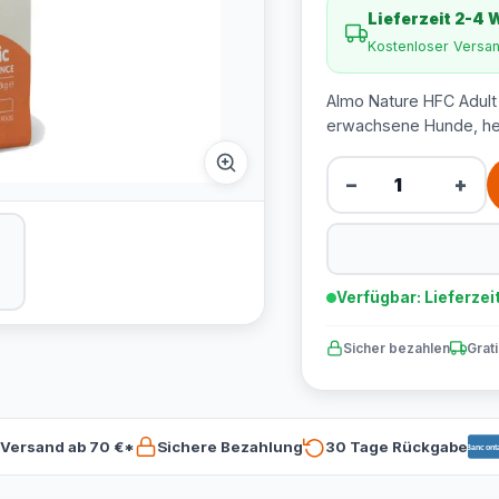
Lieferzeit 2-4
Kostenloser Versa
Almo Nature HFC Adult 
erwachsene Hunde, her
−
+
Verfügbar: Lieferzei
Sicher bezahlen
Grat
 Versand ab 70 €*
Sichere Bezahlung
30 Tage Rückgabe
Bancont