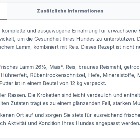
Zusätzliche Informationen
e komplette und ausgewogene Ernährung für erwachsene Hu
wickelt, um die Gesundheit Ihres Hundes zu unterstützen.
rischem Lamm, kombiniert mit Reis. Dieses Rezept ist nicht n
frisches Lamm 26%, Mais*, Reis, braunes Reismehl, getro
e, Hühnerfett, Rübentrockenschnitzel, Hefe, Mineralstoffe
tter ist in einem Beutel von 12 kg verpackt.
ler Rassen. Die Kroketten sind leicht verdaulich und enthalt
ten Zutaten trägt es zu einem glänzenden Fell, starken M
kenen Ort auf und sorgen Sie stets für ausreichend frisc
h Aktivität und Kondition Ihres Hundes angepasst werden