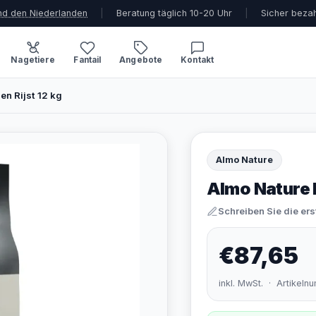
und den Niederlanden
|
Beratung täglich 10-20 Uhr
|
Sicher beza
Nagetiere
Fantail
Angebote
Kontakt
en Rijst 12 kg
Almo Nature
Almo Nature H
Schreiben Sie die er
€87,65
inkl. MwSt. · Artikel