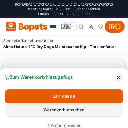
Kostenloser Versand ab 70 €* in Belgien und den Niederlanden
Beratung täglich 10-20 Uhr
Sicher bezahlen
Europäische Online-Tierhandlung
Bopets
🇩🇪
0
Startseite
Hunde
Hundefutter
Almo Nature HFC Dry Dogs Maintenance Kip – Trockenfutter
Zum Warenkorb hinzugefügt
Zur Kasse
Warenkorb ansehen
Weiter einkaufen