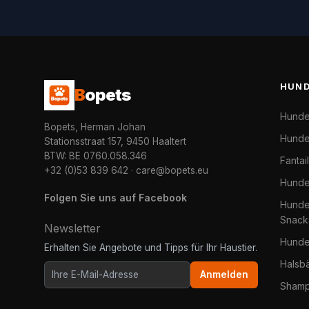
HUN
B
opets
Hunde
Bopets, Herman Johan
Hunde
Stationsstraat 157, 9450 Haaltert
BTW: BE 0760.058.346
Fantai
+32 (0)53 839 642
·
care@bopets.eu
Hunde
Folgen Sie uns auf Facebook
Hundel
Snack
Newsletter
Hunde
Erhalten Sie Angebote und Tipps für Ihr Haustier.
Halsb
Anmelden
Shamp