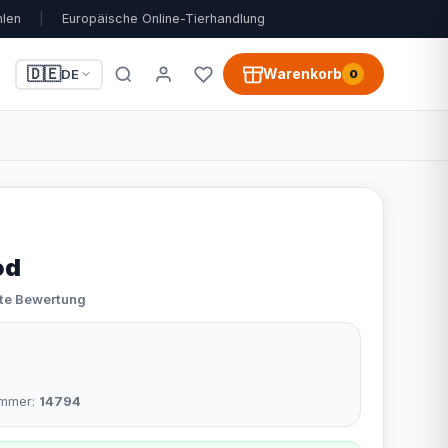
hlen
|
Europäische Online-Tierhandlung
🇩🇪
Warenkorb
DE
0
od
ste Bewertung
nummer:
14794