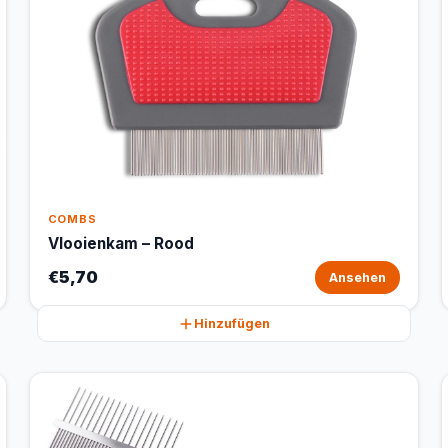
COMBS
Vlooienkam – Rood
€5,70
Ansehen
Hinzufügen