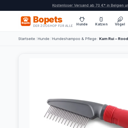
Kostenloser Versand ab 70 €* in Belgien 
Bopets
Hunde
Katzen
Vögel
DER ZOOSHOP FÜR ALLE
Startseite
/
Hunde
/
Hundeshampoo & Pflege
/
Kam Rui – Roo