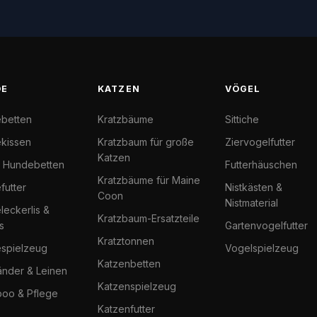
DE
KATZEN
VÖGEL
betten
Kratzbäume
Sittiche
kissen
Kratzbaum für große
Ziervogelfutter
Katzen
l Hundebetten
Futterhäuschen
Kratzbäume für Maine
futter
Nistkästen &
Coon
Nistmaterial
eckerlis &
Kratzbaum-Ersatzteile
s
Gartenvogelfutter
Kratztonnen
spielzeug
Vogelspielzeug
Katzenbetten
änder & Leinen
Katzenspielzeug
oo & Pflege
Katzenfutter