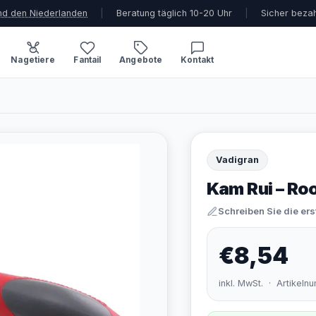
und den Niederlanden
|
Beratung täglich 10-20 Uhr
|
Sicher beza
Nagetiere
Fantail
Angebote
Kontakt
d
Vadigran
Kam Rui – Ro
Schreiben Sie die er
€8,54
inkl. MwSt. · Artikel