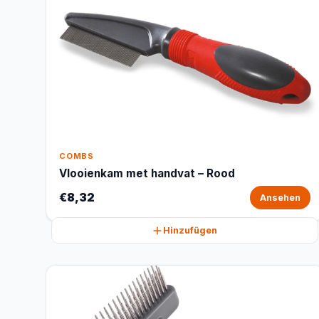
COMBS
Vlooienkam met handvat – Rood
€8,32
Ansehen
Hinzufügen