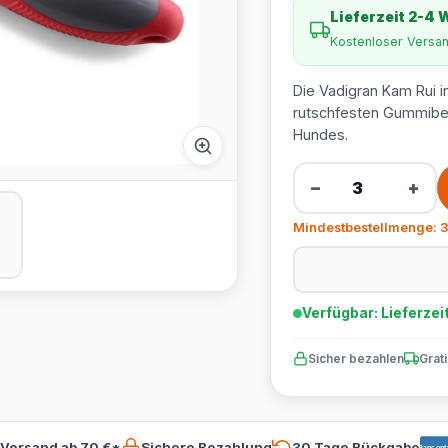
Lieferzeit 2-4
Kostenloser Versa
Die Vadigran Kam Rui in
rutschfesten Gummibesc
Hundes.
−
+
Mindestbestellmenge: 3
Verfügbar: Lieferzei
Sicher bezahlen
Grat
 Versand ab 70 €*
Sichere Bezahlung
30 Tage Rückgabe
Bancont