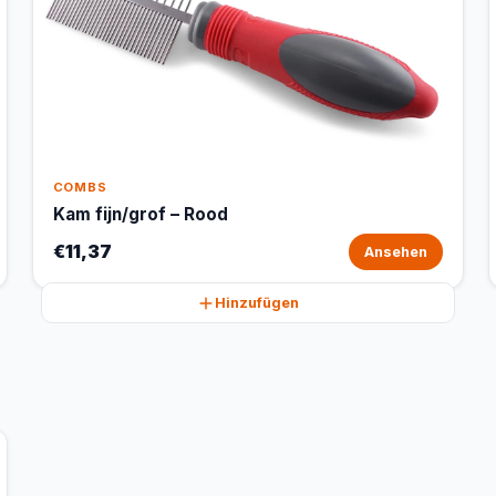
COMBS
Kam fijn/grof – Rood
€11,37
Ansehen
Hinzufügen