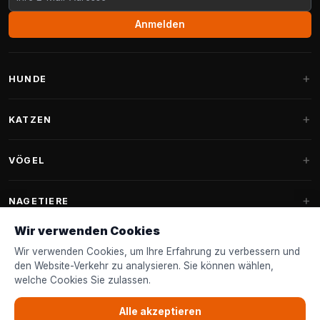
Anmelden
HUNDE
Hundebetten
KATZEN
Hundekissen
Kratzbäume
VÖGEL
Fantail Hundebetten
Kratzbaum für große Katzen
Hundefutter
Sittiche
NAGETIERE
Kratzbäume für Maine Coon
Hundeleckerlis & Snacks
Ziervogelfutter
Wir verwenden Cookies
Kratzbaum-Ersatzteile
Kaninchenfutter
Hundespielzeug
Futterhäuschen
Wir verwenden Cookies, um Ihre Erfahrung zu verbessern und
FANTAIL
Kratztonnen
Nagerfutter
den Website-Verkehr zu analysieren. Sie können wählen,
Halsbänder & Leinen
Nistkästen & Nistmaterial
welche Cookies Sie zulassen.
Katzenbetten
Zubehör
Fantail Hundebetten
KUNDENSERVICE
Shampoo & Pflege
Gartenvogelfutter
Katzenspielzeug
Alle akzeptieren
Fantail Hundekissen