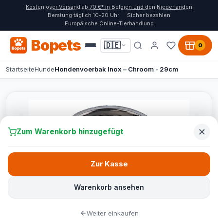
Kostenloser Versand ab 70 €* in Belgien und den Niederlanden
Beratung täglich 10-20 Uhr
Sicher bezahlen
Europäische Online-Tierhandlung
Bopets
🇩🇪
0
Startseite
Hunde
Hondenvoerbak Inox – Chroom - 29cm
Zum Warenkorb hinzugefügt
Zur Kasse
Warenkorb ansehen
Weiter einkaufen