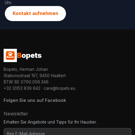
Uhr.
Kontakt aufnehmen
B
opets
Bopets, Herman Johan
Stationsstraat 157, 9450 Haaltert
BTW: BE 0760.058.346
+32 (0)53 839 642
·
care@bopets.eu
Folgen Sie uns auf Facebook
Newsletter
Erhalten Sie Angebote und Tipps für Ihr Haustier.