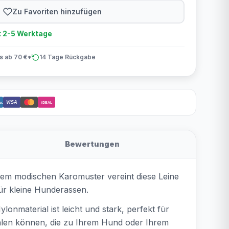
Zu Favoriten hinzufügen
t 2-5 Werktage
is ab 70 €*
14 Tage Rückgabe
VISA
act
iDEAL
Bewertungen
inem modischen Karomuster vereint diese Leine
für kleine Hunderassen.
onmaterial ist leicht und stark, perfekt für
wählen können, die zu Ihrem Hund oder Ihrem