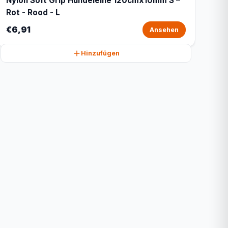
Nylon Soft Grip Hundeleine 120cmx10mm S –
Rot - Rood - L
€6,91
Ansehen
Hinzufügen