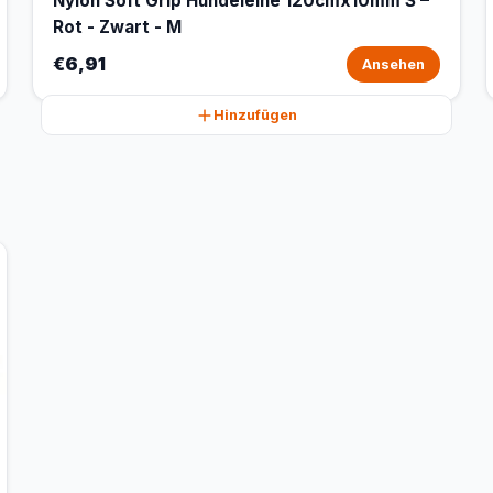
Nylon Soft Grip Hundeleine 120cmx10mm S –
Rot - Zwart - M
€6,91
Ansehen
Hinzufügen