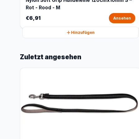
Nylon Soft Grip Hundeleine 120cmx10mm S –
Rot - Rood - M
€6,91
Ansehen
Hinzufügen
Zuletzt angesehen