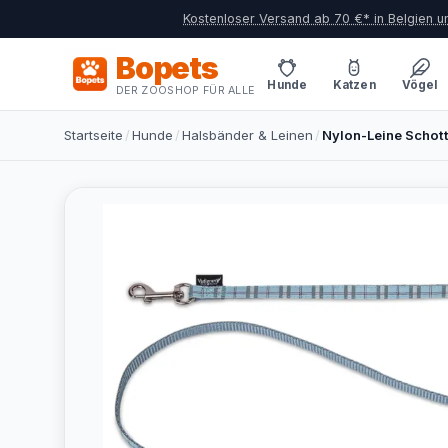
Kostenloser Versand ab 70 €* in Belgien 
Bopets
Hunde
Katzen
Vögel
DER ZOOSHOP FÜR ALLE
Startseite
/
Hunde
/
Halsbänder & Leinen
/
Nylon-Leine Schot