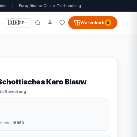
hlen
|
Europäische Online-Tierhandlung
🇩🇪
Warenkorb
DE
0
Schottisches Karo Blauw
ste Bewertung
nummer:
16850