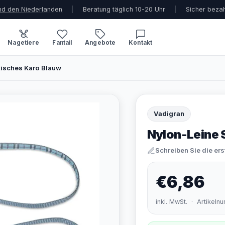
und den Niederlanden
|
Beratung täglich 10-20 Uhr
|
Sicher beza
Nagetiere
Fantail
Angebote
Kontakt
tisches Karo Blauw
Vadigran
Nylon-Leine 
Schreiben Sie die er
€6,86
inkl. MwSt. · Artikel