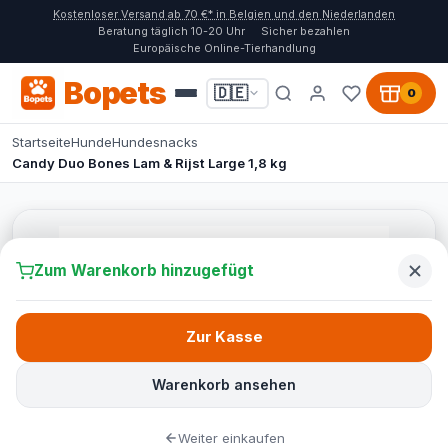
Kostenloser Versand ab 70 €* in Belgien und den Niederlanden
Beratung täglich 10-20 Uhr
Sicher bezahlen
Europäische Online-Tierhandlung
Bopets
🇩🇪
0
Startseite
Hunde
Hundesnacks
Candy Duo Bones Lam & Rijst Large 1,8 kg
Zum Warenkorb hinzugefügt
Zur Kasse
Warenkorb ansehen
Weiter einkaufen