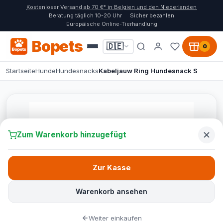
Kostenloser Versand ab 70 €* in Belgien und den Niederlanden
Beratung täglich 10-20 Uhr
Sicher bezahlen
Europäische Online-Tierhandlung
Bopets
🇩🇪
0
Startseite
Hunde
Hundesnacks
Kabeljauw Ring Hundesnack S
Zum Warenkorb hinzugefügt
Zur Kasse
Warenkorb ansehen
Weiter einkaufen