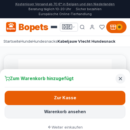
Kostenloser Versand ab 70 €* in Belgien und den Niederlanden
Beratung täglich 10-20 Uhr
Sicher bezahlen
Europäische Online-Tierhandlung
Bopets
🇩🇪
0
Startseite
Hunde
Hundesnacks
Kabeljauw Vlecht Hundesnack
Zum Warenkorb hinzugefügt
Zur Kasse
Warenkorb ansehen
Weiter einkaufen