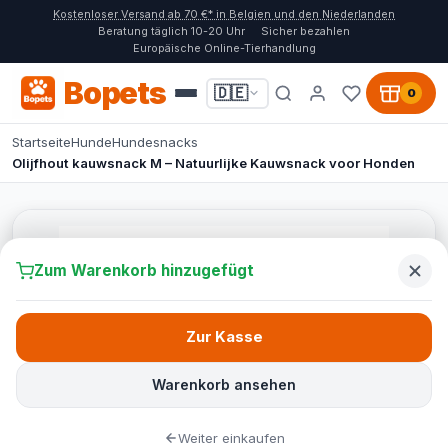
Kostenloser Versand ab 70 €* in Belgien und den Niederlanden
Beratung täglich 10-20 Uhr
Sicher bezahlen
Europäische Online-Tierhandlung
Bopets
🇩🇪
0
Startseite
Hunde
Hundesnacks
Olijfhout kauwsnack M – Natuurlijke Kauwsnack voor Honden
Zum Warenkorb hinzugefügt
Zur Kasse
Warenkorb ansehen
Weiter einkaufen