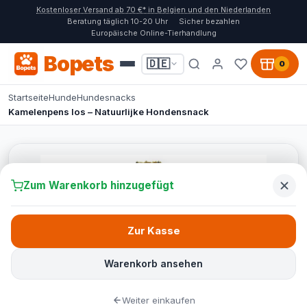
Kostenloser Versand ab 70 €* in Belgien und den Niederlanden
Beratung täglich 10-20 Uhr
Sicher bezahlen
Europäische Online-Tierhandlung
Bopets
🇩🇪
0
Startseite
Hunde
Hundesnacks
Kamelenpens los – Natuurlijke Hondensnack
Zum Warenkorb hinzugefügt
Zur Kasse
Warenkorb ansehen
Weiter einkaufen