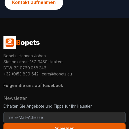
Kontakt aufnehmen
B
opets
Bopets, Herman Johan
Stationsstraat 157, 9450 Haaltert
BTW: BE 0760.058.346
+32 (0)53 839 642
·
care@bopets.eu
Folgen Sie uns auf Facebook
Newsletter
Erhalten Sie Angebote und Tipps für Ihr Haustier.
Anmelden