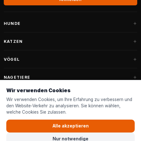
HUNDE
Hundebetten
KATZEN
Hundekissen
Kratzbäume
VÖGEL
Fantail Hundebetten
Kratzbaum für große Katzen
Hundefutter
Sittiche
NAGETIERE
Kratzbäume für Maine Coon
Hundeleckerlis & Snacks
Ziervogelfutter
Wir verwenden Cookies
Kratzbaum-Ersatzteile
Kaninchenfutter
Hundespielzeug
Futterhäuschen
Wir verwenden Cookies, um Ihre Erfahrung zu verbessern und
FANTAIL
Kratztonnen
Nagerfutter
den Website-Verkehr zu analysieren. Sie können wählen,
Halsbänder & Leinen
Nistkästen & Nistmaterial
welche Cookies Sie zulassen.
Katzenbetten
Zubehör
Fantail Hundebetten
KUNDENSERVICE
Shampoo & Pflege
Gartenvogelfutter
Katzenspielzeug
Alle akzeptieren
Fantail Hundekissen
Vogelspielzeug
Kontakt & Beratung
Katzenfutter
Nur notwendige
Fantail Ersatzbezüge