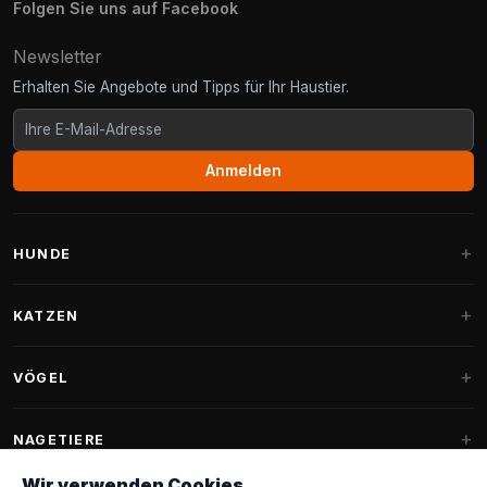
Folgen Sie uns auf Facebook
Newsletter
Erhalten Sie Angebote und Tipps für Ihr Haustier.
Anmelden
HUNDE
Hundebetten
KATZEN
Hundekissen
Kratzbäume
VÖGEL
Fantail Hundebetten
Kratzbaum für große Katzen
Hundefutter
Sittiche
NAGETIERE
Kratzbäume für Maine Coon
Hundeleckerlis & Snacks
Ziervogelfutter
Wir verwenden Cookies