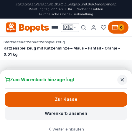
Kostenloser Versand ab 70 €* in Belgien und den Niederlanden
Beratung täglich 10-20 Uhr
Sicher bezahlen
Europäische Online-Tierhandlung
Bopets
🇩🇪
0
Startseite
Katzen
Katzenspielzeug
Katzenspielzeug mit Katzenminze – Maus – Fantail - Oranje -
0.01 kg
Zum Warenkorb hinzugefügt
Zur Kasse
Warenkorb ansehen
Weiter einkaufen