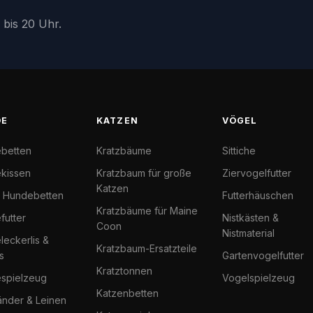
 bis 20 Uhr.
DE
KATZEN
VÖGEL
betten
Kratzbäume
Sittiche
kissen
Kratzbaum für große
Ziervogelfutter
Katzen
l Hundebetten
Futterhäuschen
Kratzbäume für Maine
futter
Nistkästen &
Coon
Nistmaterial
eckerlis &
Kratzbaum-Ersatzteile
s
Gartenvogelfutter
Kratztonnen
spielzeug
Vogelspielzeug
Katzenbetten
änder & Leinen