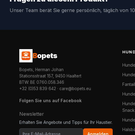
Unser Team berät Sie gerne persönlich, täglich von 10
HUN
B
opets
Hunde
Bopets, Herman Johan
Hunde
Stationsstraat 157, 9450 Haaltert
BTW: BE 0760.058.346
Fantai
+32 (0)53 839 642
·
care@bopets.eu
Hunde
Folgen Sie uns auf Facebook
Hundel
Snack
Newsletter
Hunde
Erhalten Sie Angebote und Tipps für Ihr Haustier.
Halsb
Anmelden