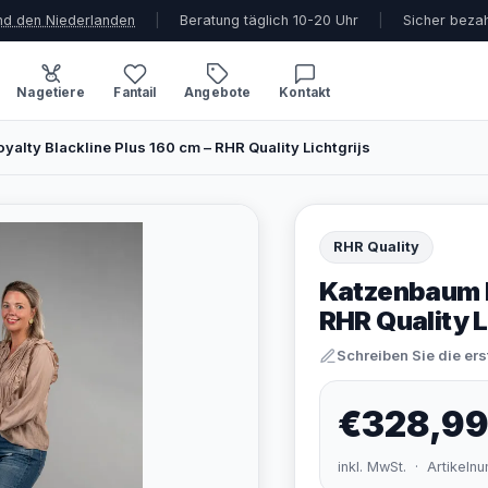
und den Niederlanden
|
Beratung täglich 10-20 Uhr
|
Sicher beza
Nagetiere
Fantail
Angebote
Kontakt
alty Blackline Plus 160 cm – RHR Quality Lichtgrijs
RHR Quality
Katzenbaum R
RHR Quality L
Schreiben Sie die er
€328,9
inkl. MwSt. · Artikel