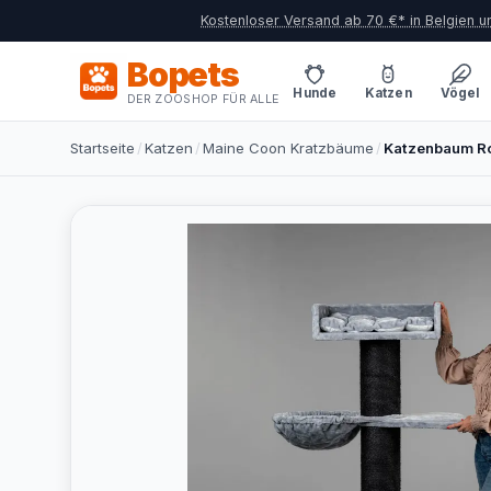
Kostenloser Versand ab 70 €* in Belgien 
Bopets
Hunde
Katzen
Vögel
DER ZOOSHOP FÜR ALLE
Startseite
/
Katzen
/
Maine Coon Kratzbäume
/
Katzenbaum Roy