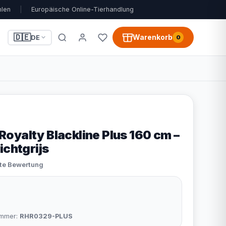
hlen
|
Europäische Online-Tierhandlung
🇩🇪
Warenkorb
DE
0
oyalty Blackline Plus 160 cm –
ichtgrijs
ste Bewertung
9
nummer:
RHR0329-PLUS