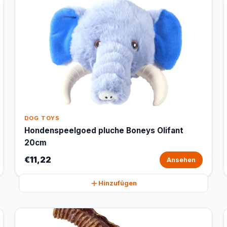
DOG TOYS
Hondenspeelgoed pluche Boneys Olifant
20cm
€11,22
Ansehen
Hinzufügen