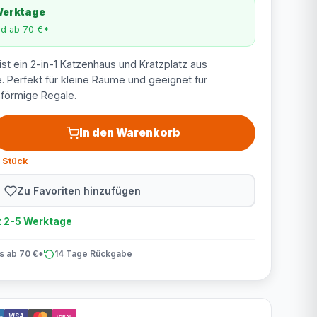
 Werktage
nd ab 70 €*
ist ein 2-in-1 Katzenhaus und Kratzplatz aus
. Perfekt für kleine Räume und geeignet für
förmige Regale.
In den Warenkorb
 Stück
Zu Favoriten hinzufügen
t 2-5 Werktage
is ab 70 €*
14 Tage Rückgabe
VISA
act
iDEAL