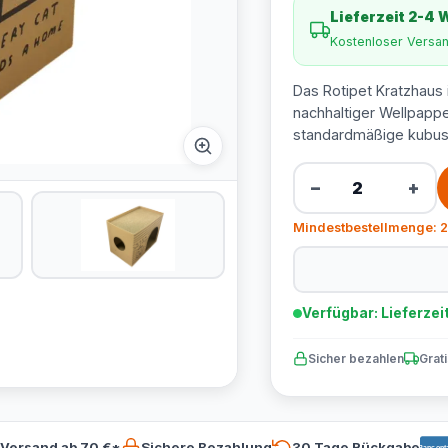
Lieferzeit 2-4
Kostenloser Versa
Das Rotipet Kratzhaus 
nachhaltiger Wellpappe
standardmäßige kubus
−
+
Mindestbestellmenge: 2
Verfügbar: Lieferzei
Sicher bezahlen
Grat
 Versand ab 70 €*
Sichere Bezahlung
30 Tage Rückgabe
Bancont