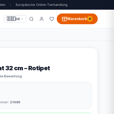
hlen
|
Europäische Online-Tierhandlung
🇩🇪
Warenkorb
DE
0
t 32 cm – Rotipet
ste Bewertung
nummer:
21486