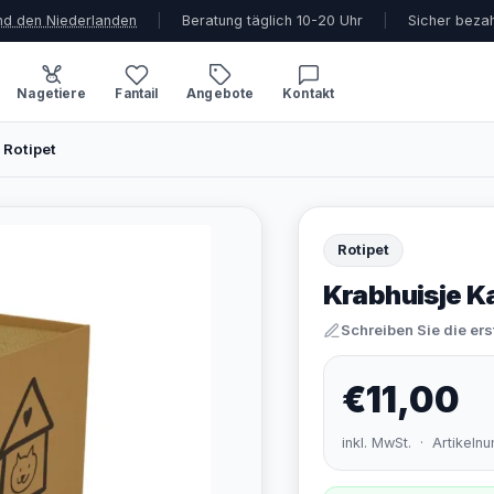
und den Niederlanden
|
Beratung täglich 10-20 Uhr
|
Sicher beza
Nagetiere
Fantail
Angebote
Kontakt
 Rotipet
Rotipet
Krabhuisje Ka
Schreiben Sie die er
€11,00
inkl. MwSt. · Artikel