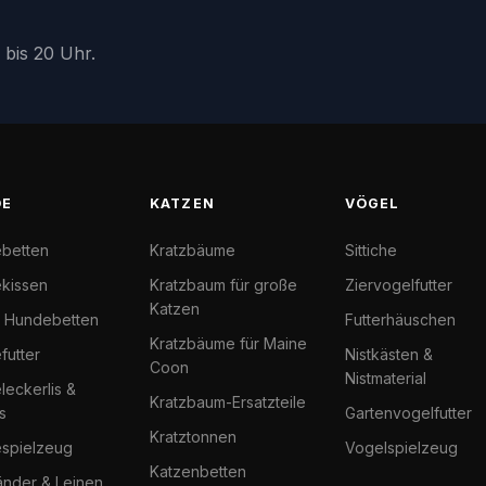
 bis 20 Uhr.
DE
KATZEN
VÖGEL
betten
Kratzbäume
Sittiche
kissen
Kratzbaum für große
Ziervogelfutter
Katzen
l Hundebetten
Futterhäuschen
Kratzbäume für Maine
futter
Nistkästen &
Coon
Nistmaterial
eckerlis &
Kratzbaum-Ersatzteile
s
Gartenvogelfutter
Kratztonnen
spielzeug
Vogelspielzeug
Katzenbetten
änder & Leinen