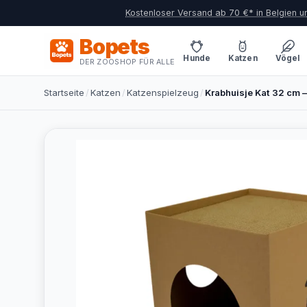
Kostenloser Versand ab 70 €* in Belgien 
Bopets
Hunde
Katzen
Vögel
DER ZOOSHOP FÜR ALLE
Startseite
/
Katzen
/
Katzenspielzeug
/
Krabhuisje Kat 32 cm –