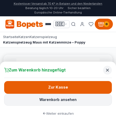
Kostenloser Versand ab 70 €* in Belgien und den Niederlanden
Beratung täglich 10-20 Uhr
Sicher bezahlen
Europäische Online-Tierhandlung
Bopets
🇩🇪
0
Startseite
Katzen
Katzenspielzeug
Katzenspielzeug Maus mit Katzenminze – Poppy
Zum Warenkorb hinzugefügt
Zur Kasse
Warenkorb ansehen
Weiter einkaufen