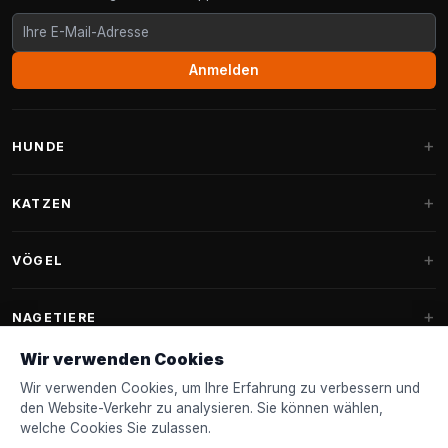
Anmelden
HUNDE
Hundebetten
KATZEN
Hundekissen
Kratzbäume
VÖGEL
Fantail Hundebetten
Kratzbaum für große Katzen
Hundefutter
Sittiche
NAGETIERE
Kratzbäume für Maine Coon
Hundeleckerlis & Snacks
Ziervogelfutter
Wir verwenden Cookies
Kratzbaum-Ersatzteile
Kaninchenfutter
Hundespielzeug
Futterhäuschen
Wir verwenden Cookies, um Ihre Erfahrung zu verbessern und
FANTAIL
Kratztonnen
Nagerfutter
den Website-Verkehr zu analysieren. Sie können wählen,
Halsbänder & Leinen
Nistkästen & Nistmaterial
welche Cookies Sie zulassen.
Katzenbetten
Zubehör
Fantail Hundebetten