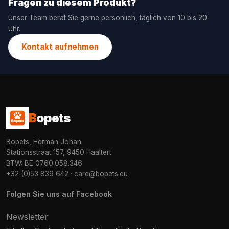
Fragen zu diesem Produkt?
Unser Team berät Sie gerne persönlich, täglich von 10 bis 20
Uhr.
Kontakt aufnehmen
B
opets
Bopets, Herman Johan
Stationsstraat 157, 9450 Haaltert
BTW: BE 0760.058.346
+32 (0)53 839 642
·
care@bopets.eu
Folgen Sie uns auf Facebook
Newsletter