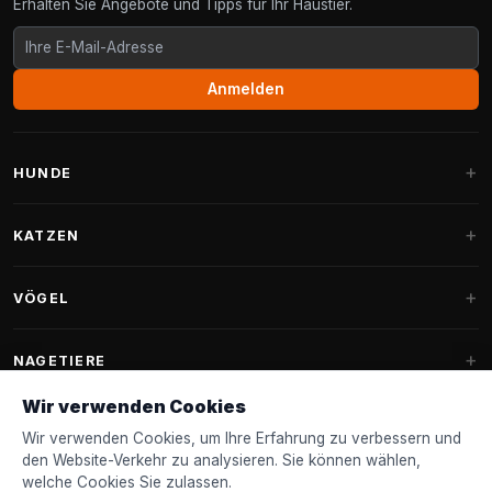
Erhalten Sie Angebote und Tipps für Ihr Haustier.
Anmelden
HUNDE
Hundebetten
KATZEN
Hundekissen
Kratzbäume
VÖGEL
Fantail Hundebetten
Kratzbaum für große Katzen
Hundefutter
Sittiche
NAGETIERE
Kratzbäume für Maine Coon
Hundeleckerlis & Snacks
Ziervogelfutter
Wir verwenden Cookies
Kratzbaum-Ersatzteile
Kaninchenfutter
Hundespielzeug
Futterhäuschen
Wir verwenden Cookies, um Ihre Erfahrung zu verbessern und
FANTAIL
Kratztonnen
Nagerfutter
den Website-Verkehr zu analysieren. Sie können wählen,
Halsbänder & Leinen
Nistkästen & Nistmaterial
welche Cookies Sie zulassen.
Katzenbetten