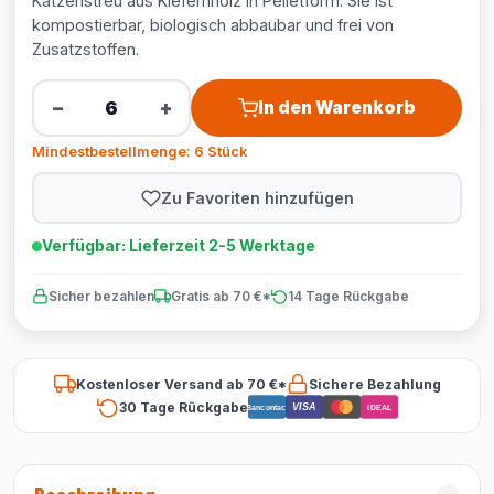
Katzenstreu aus Kiefernholz in Pelletform. Sie ist
kompostierbar, biologisch abbaubar und frei von
Zusatzstoffen.
−
+
In den Warenkorb
Mindestbestellmenge: 6 Stück
Zu Favoriten hinzufügen
Verfügbar: Lieferzeit 2-5 Werktage
Sicher bezahlen
Gratis ab 70 €*
14 Tage Rückgabe
Kostenloser Versand ab 70 €*
Sichere Bezahlung
30 Tage Rückgabe
VISA
Bancontact
iDEAL