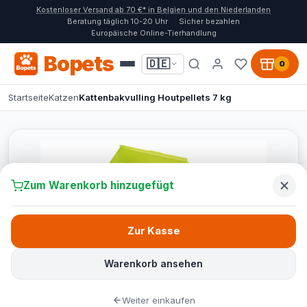
Kostenloser Versand ab 70 €* in Belgien und den Niederlanden
Beratung täglich 10-20 Uhr
Sicher bezahlen
Europäische Online-Tierhandlung
Bopets
🇩🇪
0
Startseite
Katzen
Kattenbakvulling Houtpellets 7 kg
Zum Warenkorb hinzugefügt
Zur Kasse
Warenkorb ansehen
Weiter einkaufen