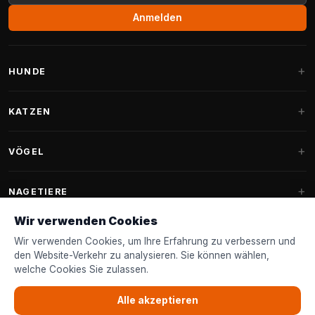
Anmelden
HUNDE
Hundebetten
KATZEN
Hundekissen
Kratzbäume
VÖGEL
Fantail Hundebetten
Kratzbaum für große Katzen
Hundefutter
Sittiche
NAGETIERE
Kratzbäume für Maine Coon
Hundeleckerlis & Snacks
Ziervogelfutter
Wir verwenden Cookies
Kratzbaum-Ersatzteile
Kaninchenfutter
Hundespielzeug
Futterhäuschen
Wir verwenden Cookies, um Ihre Erfahrung zu verbessern und
FANTAIL
Kratztonnen
Nagerfutter
den Website-Verkehr zu analysieren. Sie können wählen,
Halsbänder & Leinen
Nistkästen & Nistmaterial
welche Cookies Sie zulassen.
Katzenbetten
Zubehör
Fantail Hundebetten
KUNDENSERVICE
Shampoo & Pflege
Gartenvogelfutter
Katzenspielzeug
Alle akzeptieren
Fantail Hundekissen
Vogelspielzeug