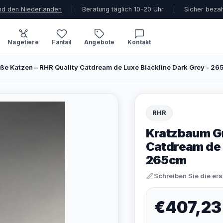
und den Niederlanden
|
Beratung täglich 10-20 Uhr
|
Sicher beza
Nagetiere
Fantail
Angebote
Kontakt
e Katzen – RHR Quality Catdream de Luxe Blackline Dark Grey - 26
RHR
Kratzbaum Gr
Catdream de 
265cm
Schreiben Sie die er
€407,23