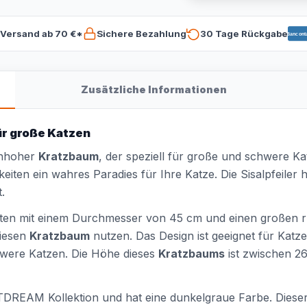
 Versand ab 70 €*
Sichere Bezahlung
30 Tage Rückgabe
Bancont
Zusätzliche Informationen
ür große Katzen
enhoher
Kratzbaum
, der speziell für große und schwere K
hkeiten ein wahres Paradies für Ihre Katze. Die Sisalpfeile
.
ten mit einem Durchmesser von 45 cm und einen großen r
diesen
Kratzbaum
nutzen. Das Design ist geeignet für Kat
hwere Katzen. Die Höhe dieses
Kratzbaums
ist zwischen 2
CATDREAM Kollektion und hat eine dunkelgraue Farbe. Diese