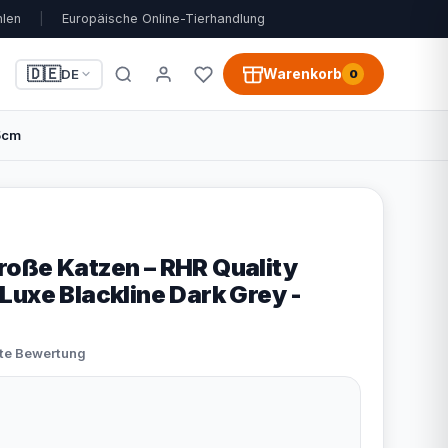
hlen
|
Europäische Online-Tierhandlung
🇩🇪
Warenkorb
DE
0
5cm
oße Katzen – RHR Quality
Luxe Blackline Dark Grey -
ste Bewertung