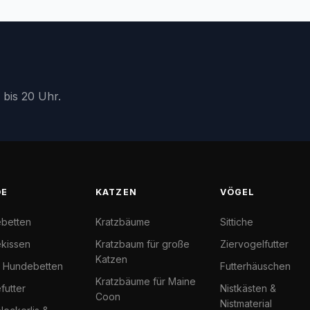
 bis 20 Uhr.
DE
KATZEN
VÖGEL
betten
Kratzbäume
Sittiche
kissen
Kratzbaum für große
Ziervogelfutter
Katzen
l Hundebetten
Futterhäuschen
Kratzbäume für Maine
futter
Nistkästen &
Coon
Nistmaterial