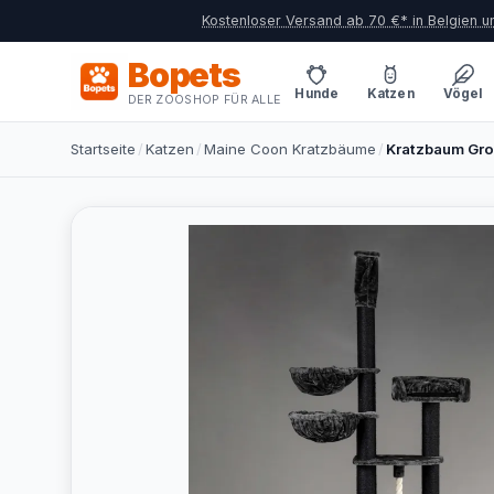
Kostenloser Versand ab 70 €* in Belgien 
Bopets
Hunde
Katzen
Vögel
DER ZOOSHOP FÜR ALLE
Startseite
/
Katzen
/
Maine Coon Kratzbäume
/
Kratzbaum Groß