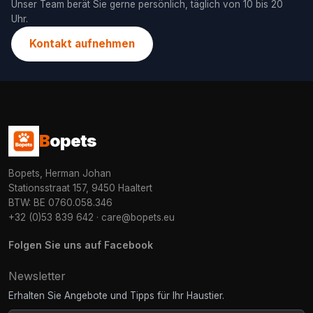
Unser Team berät Sie gerne persönlich, täglich von 10 bis 20
Uhr.
Kontakt aufnehmen
B
opets
Bopets, Herman Johan
Stationsstraat 157, 9450 Haaltert
BTW: BE 0760.058.346
+32 (0)53 839 642
·
care@bopets.eu
Folgen Sie uns auf Facebook
Newsletter
Erhalten Sie Angebote und Tipps für Ihr Haustier.