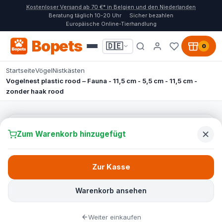
Kostenloser Versand ab 70 €* in Belgien und den Niederlanden
Beratung täglich 10-20 Uhr
Sicher bezahlen
Europäische Online-Tierhandlung
Bopets
🇩🇪
0
Startseite
Vögel
Nistkästen
Vogelnest plastic rood – Fauna - 11,5 cm - 5,5 cm - 11,5 cm -
zonder haak rood
Zum Warenkorb hinzugefügt
Zur Kasse
Warenkorb ansehen
Weiter einkaufen