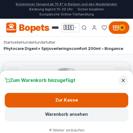
Kostenloser Versand ab 70 €* in Belgien und den Niederlanden
Beratung täglich 10-20 Uhr
Sicher bezahlen
Europäische Online-Tierhandlung
Bopets
🇩🇪
0
Startseite
Hunde
Hundefutter
Phytocare Digest+ Spijsverteringscomfort 200ml – Biogance
Zum Warenkorb hinzugefügt
Zur Kasse
Warenkorb ansehen
Weiter einkaufen