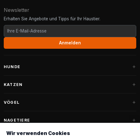
Newsletter
Erhalten Sie Angebote und Tipps für Ihr Haustier.
Anmelden
HUNDE
Hundebetten
KATZEN
Hundekissen
Kratzbäume
VÖGEL
Fantail Hundebetten
Kratzbaum für große Katzen
Hundefutter
Sittiche
NAGETIERE
Kratzbäume für Maine Coon
Hundeleckerlis & Snacks
Ziervogelfutter
Wir verwenden Cookies
Kratzbaum-Ersatzteile
Kaninchenfutter
Hundespielzeug