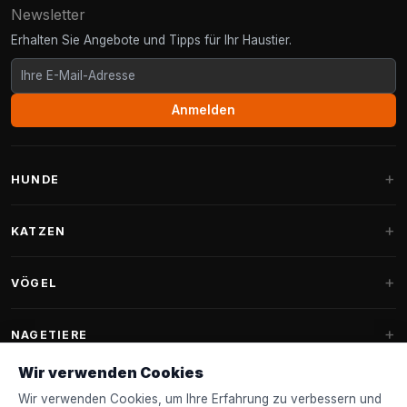
Newsletter
Erhalten Sie Angebote und Tipps für Ihr Haustier.
Anmelden
HUNDE
Hundebetten
KATZEN
Hundekissen
Kratzbäume
VÖGEL
Fantail Hundebetten
Kratzbaum für große Katzen
Hundefutter
Sittiche
NAGETIERE
Kratzbäume für Maine Coon
Hundeleckerlis & Snacks
Ziervogelfutter
Wir verwenden Cookies
Kratzbaum-Ersatzteile
Kaninchenfutter
Hundespielzeug
Futterhäuschen
Wir verwenden Cookies, um Ihre Erfahrung zu verbessern und
FANTAIL