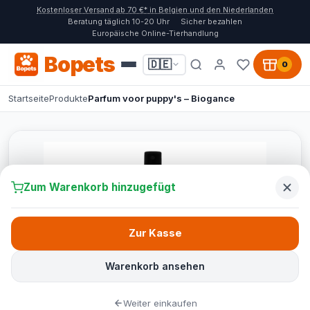
Kostenloser Versand ab 70 €* in Belgien und den Niederlanden
Beratung täglich 10-20 Uhr
Sicher bezahlen
Europäische Online-Tierhandlung
Bopets
🇩🇪
0
Startseite
Produkte
Parfum voor puppy's – Biogance
Zum Warenkorb hinzugefügt
Zur Kasse
Warenkorb ansehen
Weiter einkaufen