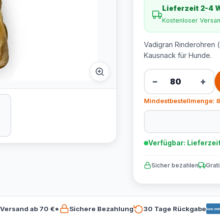
Lieferzeit 2-4
Kostenloser Versa
Vadigran Rinderohren (
Kausnack für Hunde.
−
+
Mindestbestellmenge: 8
Verfügbar: Lieferzei
Sicher bezahlen
Grat
 Versand ab 70 €*
Sichere Bezahlung
30 Tage Rückgabe
Bancont