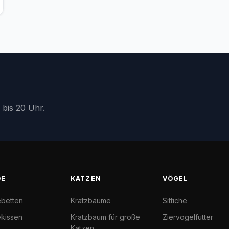
 bis 20 Uhr.
DE
KATZEN
VÖGEL
betten
Kratzbäume
Sittiche
kissen
Kratzbaum für große
Ziervogelfutter
Katzen