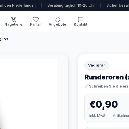
und den Niederlanden
|
Beratung täglich 10-20 Uhr
|
Sicher beza
Nagetiere
Fantail
Angebote
Kontakt
) los
Vadigran
Runderoren (
Schreiben Sie die er
€0,90
inkl. MwSt. · Artikel