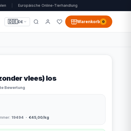
hlen
|
Europäische Online-Tierhandlung
🇩🇪
Warenkorb
DE
0
zonder vlees) los
ste Bewertung
nummer:
19494
· €45,00/kg