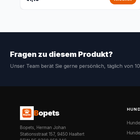
Fragen zu diesem Produkt?
Unser Team berät Sie gerne persönlich, täglich von 10
HUN
B
opets
Hunde
Bopets, Herman Johan
Hunde
Stationsstraat 157, 9450 Haaltert