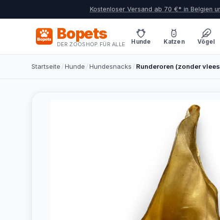
Kostenloser Versand ab 70 €* in Belgien 
Bopets
Hunde
Katzen
Vögel
DER ZOOSHOP FÜR ALLE
Startseite
/
Hunde
/
Hundesnacks
/
Runderoren (zonder vlees