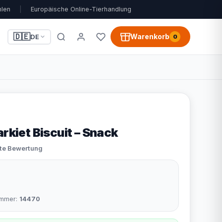
hlen
|
Europäische Online-Tierhandlung
🇩🇪
Warenkorb
DE
0
arkiet Biscuit – Snack
ste Bewertung
nummer:
14470