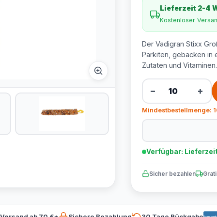
Lieferzeit 2-4
Kostenloser Versa
Der Vadigran Stixx Groß
Parkiten, gebacken in 
Zutaten und Vitaminen.
−
+
Mindestbestellmenge: 1
Verfügbar: Lieferzei
Sicher bezahlen
Grat
 Versand ab 70 €*
Sichere Bezahlung
30 Tage Rückgabe
Bancont