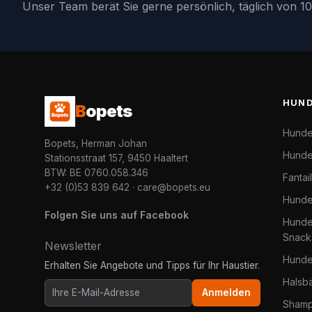
Unser Team berät Sie gerne persönlich, täglich von 10
HUN
B
opets
Hunde
Bopets, Herman Johan
Hunde
Stationsstraat 157, 9450 Haaltert
BTW: BE 0760.058.346
Fantai
+32 (0)53 839 642
·
care@bopets.eu
Hunde
Folgen Sie uns auf Facebook
Hundel
Snack
Newsletter
Hunde
Erhalten Sie Angebote und Tipps für Ihr Haustier.
Halsb
Anmelden
Shamp