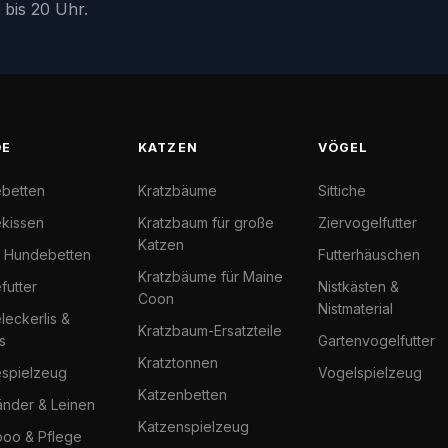
 bis 20 Uhr.
DE
KATZEN
VÖGEL
betten
Kratzbäume
Sittiche
kissen
Kratzbaum für große
Ziervogelfutter
Katzen
l Hundebetten
Futterhäuschen
Kratzbäume für Maine
futter
Nistkästen &
Coon
Nistmaterial
eckerlis &
Kratzbaum-Ersatzteile
s
Gartenvogelfutter
Kratztonnen
spielzeug
Vogelspielzeug
Katzenbetten
änder & Leinen
Katzenspielzeug
oo & Pflege