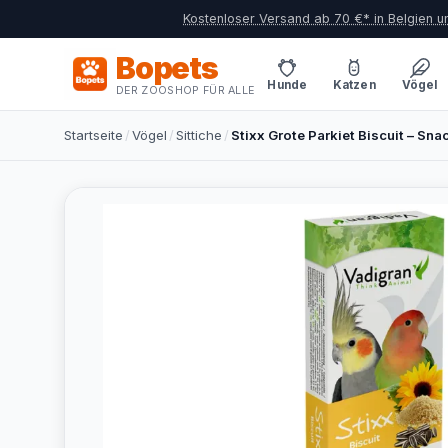
Kostenloser Versand ab 70 €* in Belgien 
Bopets
Hunde
Katzen
Vögel
DER ZOOSHOP FÜR ALLE
Startseite
/
Vögel
/
Sittiche
/
Stixx Grote Parkiet Biscuit – Sna