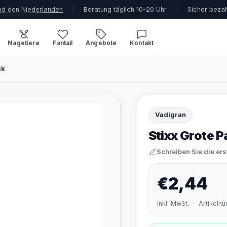
und den Niederlanden
|
Beratung täglich 10-20 Uhr
|
Sicher beza
Nagetiere
Fantail
Angebote
Kontakt
ck
Vadigran
Stixx Grote P
Schreiben Sie die er
€2,44
inkl. MwSt. · Artikel