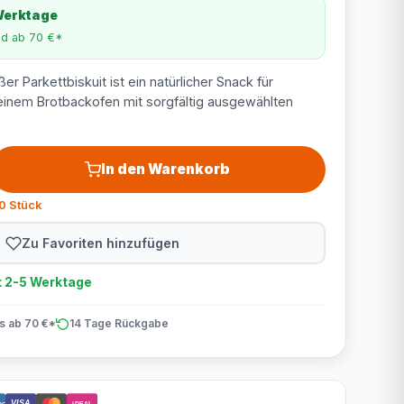
 Werktage
nd ab 70 €*
er Parkettbiskuit ist ein natürlicher Snack für
einem Brotbackofen mit sorgfältig ausgewählten
In den Warenkorb
0 Stück
Zu Favoriten hinzufügen
t 2-5 Werktage
is ab 70 €*
14 Tage Rückgabe
VISA
act
iDEAL