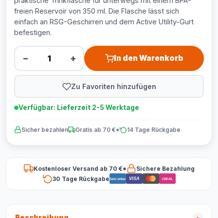
praktische Trinkflasche für unterwegs mit einem BPA-
freien Reservoir von 350 ml. Die Flasche lässt sich
einfach an RSG-Geschirren und dem Active Utility-Gurt
befestigen.
−
+
In den Warenkorb
Zu Favoriten hinzufügen
Verfügbar: Lieferzeit 2-5 Werktage
Sicher bezahlen
Gratis ab 70 €*
14 Tage Rückgabe
Kostenloser Versand ab 70 €*
Sichere Bezahlung
30 Tage Rückgabe
VISA
Bancontact
iDEAL
Beschreibung