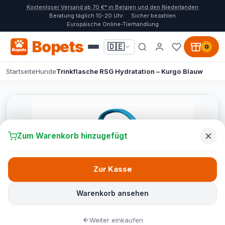
Kostenloser Versand ab 70 €* in Belgien und den Niederlanden
Beratung täglich 10-20 Uhr
Sicher bezahlen
Europäische Online-Tierhandlung
Bopets
🇩🇪
0
Startseite
Hunde
Trinkflasche RSG Hydratation – Kurgo Blauw
Zum Warenkorb hinzugefügt
Zur Kasse
Warenkorb ansehen
Weiter einkaufen