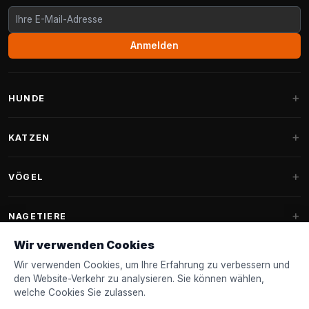
Anmelden
HUNDE
Hundebetten
KATZEN
Hundekissen
Kratzbäume
VÖGEL
Fantail Hundebetten
Kratzbaum für große Katzen
Hundefutter
Sittiche
NAGETIERE
Kratzbäume für Maine Coon
Hundeleckerlis & Snacks
Ziervogelfutter
Wir verwenden Cookies
Kratzbaum-Ersatzteile
Kaninchenfutter
Hundespielzeug
Futterhäuschen
Wir verwenden Cookies, um Ihre Erfahrung zu verbessern und
FANTAIL
Kratztonnen
Nagerfutter
den Website-Verkehr zu analysieren. Sie können wählen,
Halsbänder & Leinen
Nistkästen & Nistmaterial
welche Cookies Sie zulassen.
Katzenbetten
Zubehör
Fantail Hundebetten
KUNDENSERVICE