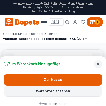
Kostenloser Versand ab 70 €* in Belgien und den Niederlanden
Beratung täglich 10-20 Uhr
Sicher bezahlen
Europäische Online-Tierhandlung
Bopets
🇩🇪
0
Startseite
Hunde
Halsbänder & Leinen
Vadigran Halsband geolied leder cognac - XXS (27 cm)
Zum Warenkorb hinzugefügt
Zur Kasse
Warenkorb ansehen
Weiter einkaufen