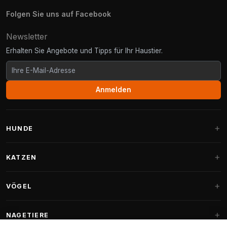
Folgen Sie uns auf Facebook
Newsletter
Erhalten Sie Angebote und Tipps für Ihr Haustier.
Anmelden
HUNDE
Hundebetten
KATZEN
Hundekissen
Kratzbäume
VÖGEL
Fantail Hundebetten
Kratzbaum für große Katzen
Hundefutter
Sittiche
NAGETIERE
Kratzbäume für Maine Coon