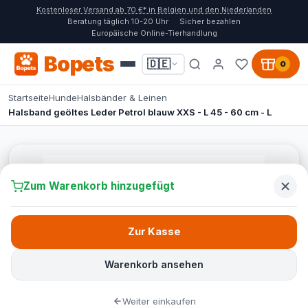
Kostenloser Versand ab 70 €* in Belgien und den Niederlanden
Beratung täglich 10-20 Uhr
Sicher bezahlen
Europäische Online-Tierhandlung
Bopets
🇩🇪
0
Startseite
Hunde
Halsbänder & Leinen
Halsband geöltes Leder Petrol blauw XXS - L 45 - 60 cm - L
Zum Warenkorb hinzugefügt
Zur Kasse
Warenkorb ansehen
Weiter einkaufen