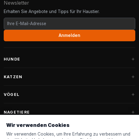
Newsletter
Erhalten Sie Angebote und Tipps für Ihr Haustier.
Anmelden
HUNDE
Hundebetten
KATZEN
Hundekissen
Kratzbäume
VÖGEL
Fantail Hundebetten
Kratzbaum für große Katzen
Hundefutter
Sittiche
NAGETIERE
Kratzbäume für Maine Coon
Hundeleckerlis & Snacks
Ziervogelfutter
Wir verwenden Cookies
Kratzbaum-Ersatzteile
Kaninchenfutter
Hundespielzeug
Futterhäuschen
Wir verwenden Cookies, um Ihre Erfahrung zu verbessern und
FANTAIL
Kratztonnen
Nagerfutter