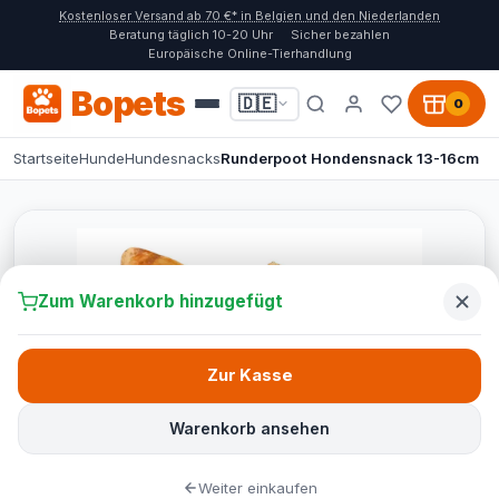
Kostenloser Versand ab 70 €* in Belgien und den Niederlanden
Beratung täglich 10-20 Uhr
Sicher bezahlen
Europäische Online-Tierhandlung
Bopets
🇩🇪
0
Startseite
Hunde
Hundesnacks
Runderpoot Hondensnack 13-16cm
Zum Warenkorb hinzugefügt
Zur Kasse
Warenkorb ansehen
Weiter einkaufen