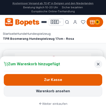
Kostenloser Versand ab 70 €* in Belgien und den Niederlanden
Beratung täglich 10-20 Uhr
Sicher bezahlen
Europäische Online-Tierhandlung
Bopets
🇩🇪
0
Startseite
Hunde
Hundespielzeug
TPR Boomerang Hundespielzeug 17cm - Rosa
Zum Warenkorb hinzugefügt
Zur Kasse
Warenkorb ansehen
Weiter einkaufen