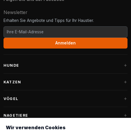
Newsletter
Erhalten Sie Angebote und Tipps für Ihr Haustier.
Anmelden
HUNDE
Hundebetten
KATZEN
Hundekissen
Kratzbäume
VÖGEL
Fantail Hundebetten
Kratzbaum für große Katzen
Hundefutter
Sittiche
NAGETIERE
Kratzbäume für Maine Coon
Hundeleckerlis & Snacks
Ziervogelfutter
Wir verwenden Cookies
Kratzbaum-Ersatzteile
Kaninchenfutter