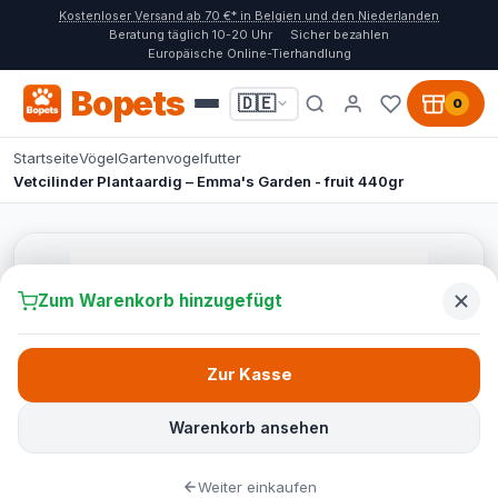
Kostenloser Versand ab 70 €* in Belgien und den Niederlanden
Beratung täglich 10-20 Uhr
Sicher bezahlen
Europäische Online-Tierhandlung
Bopets
🇩🇪
0
Startseite
Vögel
Gartenvogelfutter
Vetcilinder Plantaardig – Emma's Garden - fruit 440gr
Zum Warenkorb hinzugefügt
Zur Kasse
Warenkorb ansehen
Weiter einkaufen