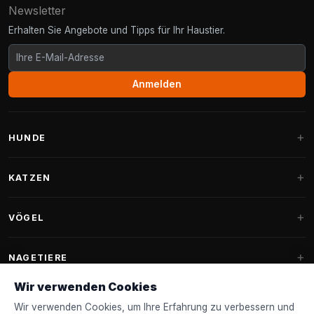
Newsletter
Erhalten Sie Angebote und Tipps für Ihr Haustier.
Anmelden
HUNDE
Hundebetten
KATZEN
Hundekissen
Kratzbäume
VÖGEL
Fantail Hundebetten
Kratzbaum für große Katzen
Hundefutter
Sittiche
NAGETIERE
Kratzbäume für Maine Coon
Hundeleckerlis & Snacks
Ziervogelfutter
Wir verwenden Cookies
Kratzbaum-Ersatzteile
Kaninchenfutter
Hundespielzeug
Futterhäuschen
Wir verwenden Cookies, um Ihre Erfahrung zu verbessern und
FANTAIL