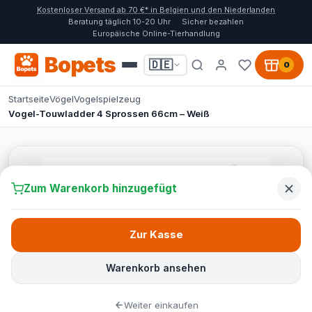
Kostenloser Versand ab 70 €* in Belgien und den Niederlanden
Beratung täglich 10-20 Uhr
Sicher bezahlen
Europäische Online-Tierhandlung
Bopets
🇩🇪
0
Startseite
Vögel
Vogelspielzeug
Vogel-Touwladder 4 Sprossen 66cm – Weiß
Zum Warenkorb hinzugefügt
Zur Kasse
Warenkorb ansehen
Weiter einkaufen