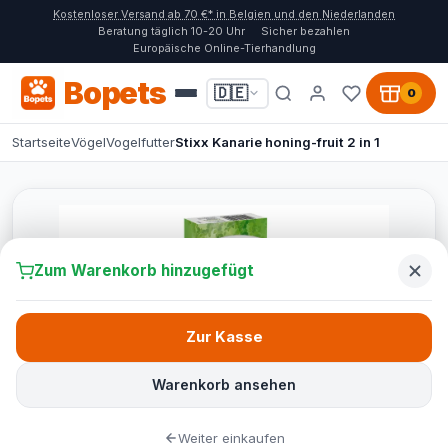
Kostenloser Versand ab 70 €* in Belgien und den Niederlanden
Beratung täglich 10-20 Uhr
Sicher bezahlen
Europäische Online-Tierhandlung
Bopets
🇩🇪
0
Startseite
Vögel
Vogelfutter
Stixx Kanarie honing-fruit 2 in 1
Zum Warenkorb hinzugefügt
Zur Kasse
Warenkorb ansehen
Weiter einkaufen