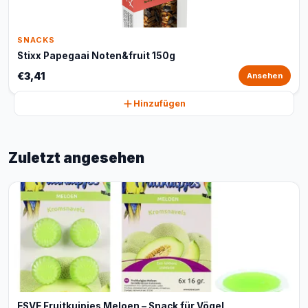
SNACKS
Stixx Papegaai Noten&fruit 150g
€3,41
Ansehen
Hinzufügen
Zuletzt angesehen
ESVE Fruitkuipjes Meloen – Snack für Vögel