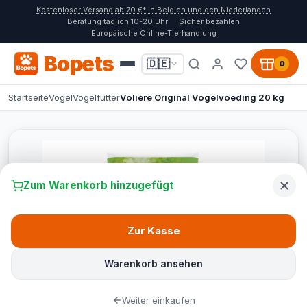
Kostenloser Versand ab 70 €* in Belgien und den Niederlanden
Beratung täglich 10-20 Uhr
Sicher bezahlen
Europäische Online-Tierhandlung
Bopets
🇩🇪
0
Startseite
Vögel
Vogelfutter
Volière Original Vogelvoeding 20 kg
Zum Warenkorb hinzugefügt
Zur Kasse
Warenkorb ansehen
Weiter einkaufen