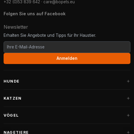
+32 (0)53 839 642
·
care@bopets.eu
Folgen Sie uns auf Facebook
Newsletter
Erhalten Sie Angebote und Tipps für Ihr Haustier.
Anmelden
HUNDE
Hundebetten
KATZEN
Hundekissen
Kratzbäume
VÖGEL
Fantail Hundebetten
Kratzbaum für große Katzen
Hundefutter
Sittiche
NAGETIERE