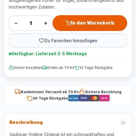
ausgewogenes Futter für Vögel, zusammengesetzt aus
hochwertigen Zutaten.
−
+
In den Warenkorb
Zu Favoriten hinzufügen
Verfügbar: Lieferzeit 2-5 Werktage
Sicher bezahlen
Gratis ab 70 €*
14 Tage Rückgabe
Kostenloser Versand ab 70 €*
Sichere Bezahlung
30 Tage Rückgabe
VISA
Bancontact
iDEAL
Beschreibung
Vadigran Volière Original ist ein schmackhaftes und