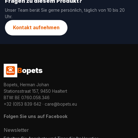
Fragen zu diesem Produkt?
Unser Team berät Sie gerne persönlich, täglich von 10 bis 20
Uhr.
Kontakt aufnehmen
B
opets
Bopets, Herman Johan
Stationsstraat 157, 9450 Haaltert
BTW: BE 0760.058.346
+32 (0)53 839 642
·
care@bopets.eu
Folgen Sie uns auf Facebook
Newsletter