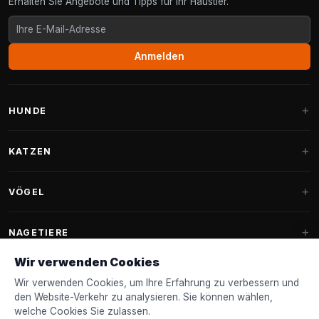
Erhalten Sie Angebote und Tipps für Ihr Haustier.
Anmelden
HUNDE
Hundebetten
KATZEN
Hundekissen
Kratzbäume
VÖGEL
Fantail Hundebetten
Kratzbaum für große Katzen
Hundefutter
Sittiche
NAGETIERE
Kratzbäume für Maine Coon
Hundeleckerlis & Snacks
Ziervogelfutter
Wir verwenden Cookies
Kratzbaum-Ersatzteile
Kaninchenfutter
Hundespielzeug
Futterhäuschen
Wir verwenden Cookies, um Ihre Erfahrung zu verbessern und
FANTAIL
Kratztonnen
Nagerfutter
den Website-Verkehr zu analysieren. Sie können wählen,
Halsbänder & Leinen
Nistkästen & Nistmaterial
welche Cookies Sie zulassen.
Katzenbetten
Zubehör