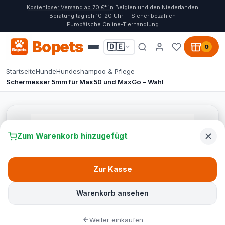
Kostenloser Versand ab 70 €* in Belgien und den Niederlanden
Beratung täglich 10-20 Uhr
Sicher bezahlen
Europäische Online-Tierhandlung
Bopets
🇩🇪
0
Startseite
Hunde
Hundeshampoo & Pflege
Schermesser 5mm für Max50 und MaxGo – Wahl
Zum Warenkorb hinzugefügt
Zur Kasse
Warenkorb ansehen
Weiter einkaufen