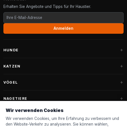
Erhalten Sie Angebote und Tipps für Ihr Haustier.
Anmelden
HUNDE
Hundebetten
KATZEN
Hundekissen
Kratzbäume
VÖGEL
Fantail Hundebetten
Kratzbaum für große Katzen
Hundefutter
Sittiche
NAGETIERE
Kratzbäume für Maine Coon
Hundeleckerlis & Snacks
Ziervogelfutter
Wir verwenden Cookies
Kratzbaum-Ersatzteile
Kaninchenfutter
Hundespielzeug
Futterhäuschen
Wir verwenden Cookies, um Ihre Erfahrung zu verbessern und
FANTAIL
Kratztonnen
Nagerfutter
den Website-Verkehr zu analysieren. Sie können wählen,
Halsbänder & Leinen