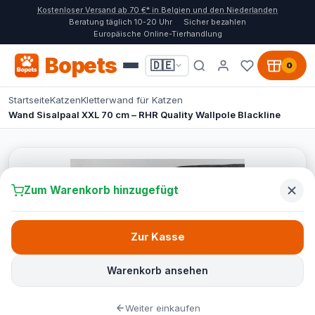
Kostenloser Versand ab 70 €* in Belgien und den Niederlanden
Beratung täglich 10-20 Uhr
Sicher bezahlen
Europäische Online-Tierhandlung
Bopets
🇩🇪
0
Startseite
Katzen
Kletterwand für Katzen
Wand Sisalpaal XXL 70 cm – RHR Quality Wallpole Blackline
Zum Warenkorb hinzugefügt
Zur Kasse
Warenkorb ansehen
Weiter einkaufen