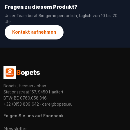
Fragen zu diesem Produkt?
Unser Team berät Sie gerne persönlich, täglich von 10 bis 20
Uhr.
Kontakt aufnehmen
B
opets
Bopets, Herman Johan
Stationsstraat 157, 9450 Haaltert
BTW: BE 0760.058.346
+32 (0)53 839 642
·
care@bopets.eu
Folgen Sie uns auf Facebook
Newsletter