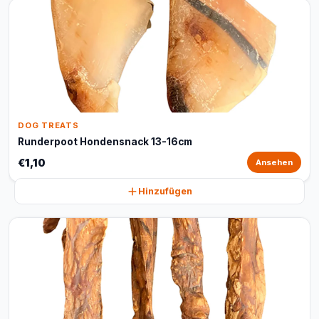
DOG TREATS
Runderpoot Hondensnack 13-16cm
€1,10
Ansehen
Hinzufügen