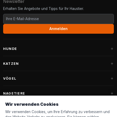
Newsletter
Erhalten Sie Angebote und Tipps für Ihr Haustier.
Anmelden
HUNDE
Hundebetten
KATZEN
Hundekissen
Kratzbäume
VÖGEL
Fantail Hundebetten
Kratzbaum für große Katzen
Hundefutter
Sittiche
NAGETIERE
Kratzbäume für Maine Coon
Hundeleckerlis & Snacks
Ziervogelfutter
Wir verwenden Cookies
Kratzbaum-Ersatzteile
Kaninchenfutter
Hundespielzeug
Futterhäuschen
Wir verwenden Cookies, um Ihre Erfahrung zu verbessern und
FANTAIL
Kratztonnen
Nagerfutter