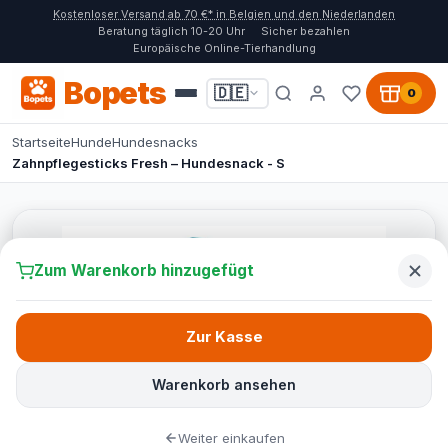
Kostenloser Versand ab 70 €* in Belgien und den Niederlanden
Beratung täglich 10-20 Uhr
Sicher bezahlen
Europäische Online-Tierhandlung
Bopets
🇩🇪
0
Startseite
Hunde
Hundesnacks
Zahnpflegesticks Fresh – Hundesnack - S
Zum Warenkorb hinzugefügt
Zur Kasse
Warenkorb ansehen
Weiter einkaufen