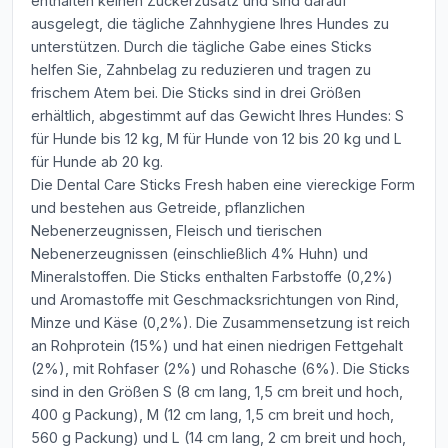
enthalten keinen Zuckerzusatz und sind darauf
ausgelegt, die tägliche Zahnhygiene Ihres Hundes zu
unterstützen. Durch die tägliche Gabe eines Sticks
helfen Sie, Zahnbelag zu reduzieren und tragen zu
frischem Atem bei. Die Sticks sind in drei Größen
erhältlich, abgestimmt auf das Gewicht Ihres Hundes: S
für Hunde bis 12 kg, M für Hunde von 12 bis 20 kg und L
für Hunde ab 20 kg.
Die Dental Care Sticks Fresh haben eine viereckige Form
und bestehen aus Getreide, pflanzlichen
Nebenerzeugnissen, Fleisch und tierischen
Nebenerzeugnissen (einschließlich 4% Huhn) und
Mineralstoffen. Die Sticks enthalten Farbstoffe (0,2%)
und Aromastoffe mit Geschmacksrichtungen von Rind,
Minze und Käse (0,2%). Die Zusammensetzung ist reich
an Rohprotein (15%) und hat einen niedrigen Fettgehalt
(2%), mit Rohfaser (2%) und Rohasche (6%). Die Sticks
sind in den Größen S (8 cm lang, 1,5 cm breit und hoch,
400 g Packung), M (12 cm lang, 1,5 cm breit und hoch,
560 g Packung) und L (14 cm lang, 2 cm breit und hoch,