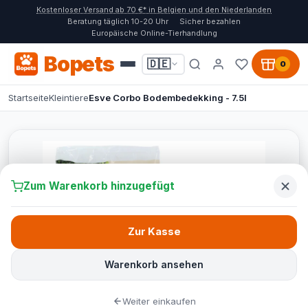
Kostenloser Versand ab 70 €* in Belgien und den Niederlanden
Beratung täglich 10-20 Uhr
Sicher bezahlen
Europäische Online-Tierhandlung
Bopets
🇩🇪
0
Startseite
Kleintiere
Esve Corbo Bodembedekking - 7.5l
Zum Warenkorb hinzugefügt
Zur Kasse
Warenkorb ansehen
Weiter einkaufen