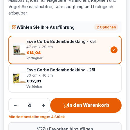
Maisbasis, ideal für Nagetiere, Kaninchen, Reptilien und
Vögel. Sie ist staubfrei, sehr saugfähig und biologisch
abbaubar.
Wählen Sie Ihre Ausführung
2 Optionen
Esve Corbo Bodembedekking - 7.5l
47 cm x 29 cm
€14,04
Verfügbar
Esve Corbo Bodembedekking - 25l
60 cm x 40 cm
€32,01
Verfügbar
−
+
In den Warenkorb
Mindestbestellmenge: 4 Stück
Zu Favoriten hinzufügen